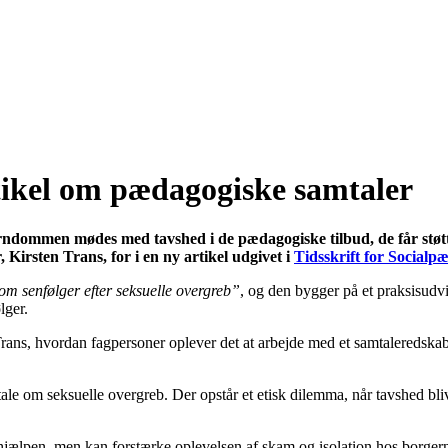
tikel om pædagogiske samtaler
arndommen mødes med tavshed i de pædagogiske tilbud, de får støtt
 Kirsten Trans, for i en ny artikel udgivet i
Tidsskrift for Socialp
m senfølger efter seksuelle overgreb”
, og den bygger på et praksisudv
ølger.
Trans, hvordan fagpersoner oplever det at arbejde med et samtaleredskab
ale om seksuelle overgreb. Der opstår et etisk dilemma, når tavshed bli
jælpen, men kan forstærke oplevelsen af skam og isolation hos borgern