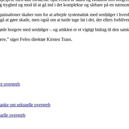
 tryghed og mod til at gå ind i det komplekse og sårbare på en nænso
organisationer skaber rum for at arbejde systematisk med senfølger i hve
gå at gøre skade, men også om at turde tage fat i det, der ellers forbli
møde borgere med senfølger – og artiklen er et vigtigt bidrag til den samt
 være,” siger Fefeo direktør Kirsten Trans.
er overgreb
tanke om seksuelle overgreb
uelle overgreb