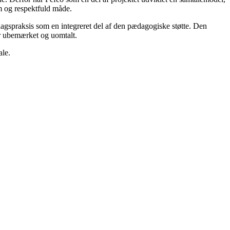
m og respektfuld måde.
rdagspraksis som en integreret del af den pædagogiske støtte. Den
ver ubemærket og uomtalt.
ale.